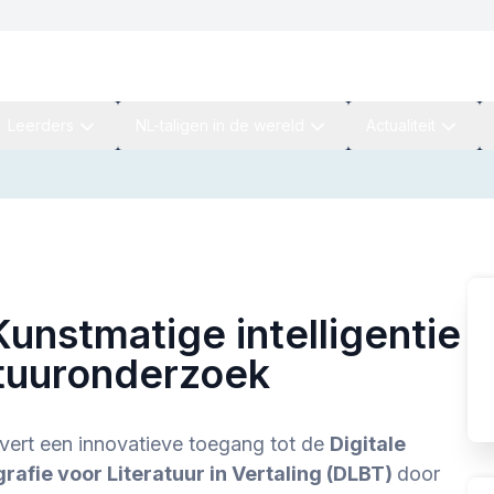
Leerders
NL-taligen in de wereld
Actualiteit
Kunstmatige intelligentie
atuuronderzoek
evert een innovatieve toegang tot de
Digitale
grafie voor Literatuur in Vertaling (DLBT)
door