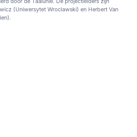
ierd door de Taalunie. De projectleiders zijn
icz (Uniwersytet Wroclawski) en Herbert Van
ien).