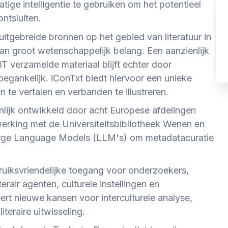
ige intelligentie te gebruiken om het potentieel
ontsluiten.
itgebreide bronnen op het gebied van literatuur in
van groot wetenschappelijk belang. Een aanzienlijk
T verzamelde materiaal blijft echter door
 toegankelijk. iConTxt biedt hiervoor een unieke
n te vertalen en verbanden te illustreren.
nlijk ontwikkeld door acht Europese afdelingen
rking met de Universiteitsbibliotheek Wenen en
rge Language Models (LLM's) om metadatacuratie
ruiksvriendelijke toegang voor onderzoekers,
terair agenten, culturele instellingen en
ert nieuwe kansen voor interculturele analyse,
iteraire uitwisseling.