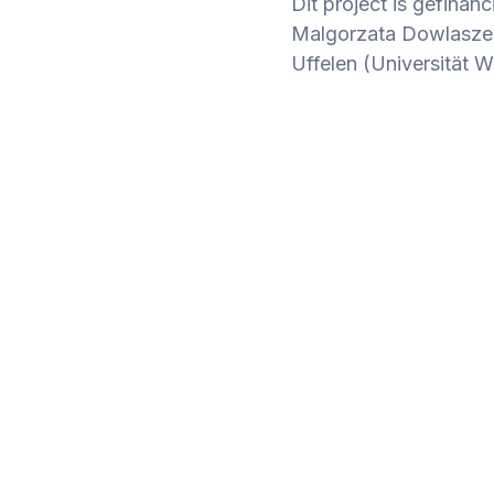
Dit project is gefinanc
Malgorzata Dowlaszew
Uffelen (Universität W