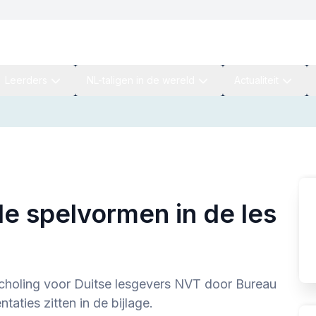
Leerders
NL-taligen in de wereld
Actualiteit
e spelvormen in de les
choling voor Duitse lesgevers NVT door Bureau
aties zitten in de bijlage.