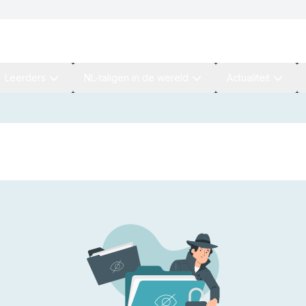
Leerders
NL-taligen in de wereld
Actualiteit